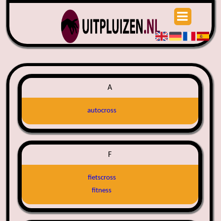
A
autocross
F
fietscross
fitness