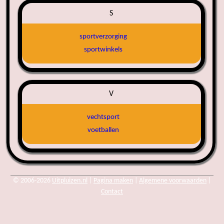
S
sportverzorging
sportwinkels
V
vechtsport
voetballen
© 2006-2026
Uitpluizen.nl
|
Pagina maken
|
Algemene voorwaarden
|
Contact